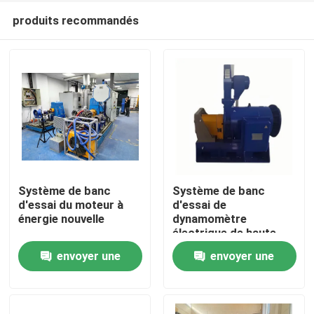
produits recommandés
Système de banc
Système de banc
d'essai du moteur à
d'essai de
énergie nouvelle
dynamomètre
À la maison
électrique de haute
précision
envoyer une
envoyer une
Produits
demande
demande
À propos de nous