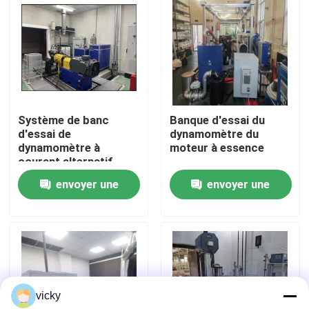
Visite de l'usine
Contrôle qualité
Système de banc
Banque d'essai du
Contactez-nous
d'essai de
dynamomètre du
dynamomètre à
moteur à essence
courant alternatif
Nouvelles
envoyer une
envoyer une
demande
demande
Les affaires
Dynamomètre de couple
vicky
Dynamomètre à grande vitesse