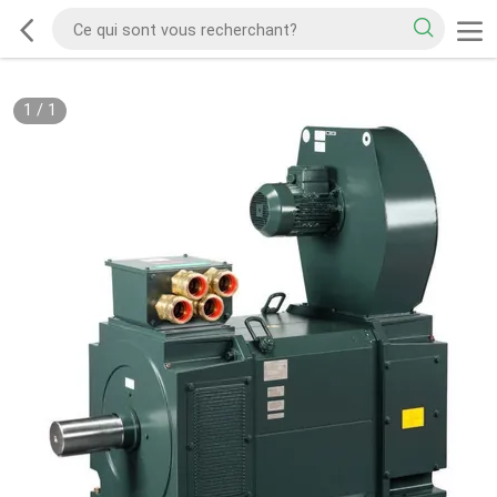
1
/
1