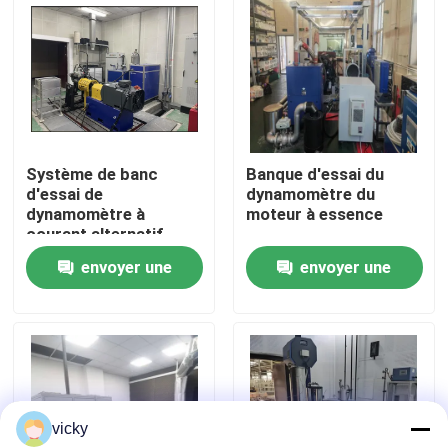
Visite de l'usine
Contrôle qualité
Système de banc
Banque d'essai du
Contactez-nous
d'essai de
dynamomètre du
dynamomètre à
moteur à essence
courant alternatif
Nouvelles
envoyer une
envoyer une
demande
demande
Les affaires
Dynamomètre de couple
vicky
Dynamomètre à grande vitesse