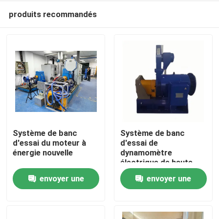
produits recommandés
Système de banc
Système de banc
d'essai du moteur à
d'essai de
énergie nouvelle
dynamomètre
À la maison
électrique de haute
précision
envoyer une
envoyer une
Produits
demande
demande
À propos de nous