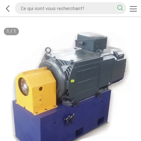
1
/
1