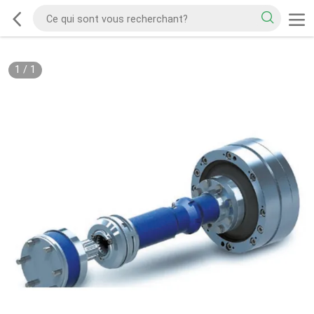
1
/
1