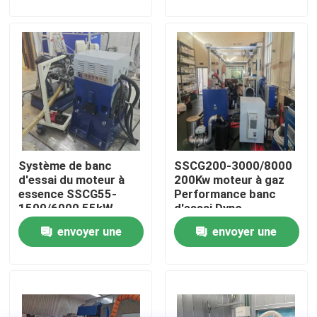
demande
demande
Visite de l'usine
Contrôle qualité
Contactez-nous
Système de banc
SSCG200-3000/8000
Nouvelles
d'essai du moteur à
200Kw moteur à gaz
essence SSCG55-
Performance banc
1500/6000 55kW
d'essai Dyno
Les affaires
350Nm 6000 RPM
envoyer une
envoyer une
demande
demande
Dynamomètre de couple
Dynamomètre à grande vitesse