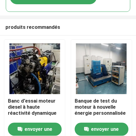
produits recommandés
À la maison
Banc d'essai moteur
Banque de test du
diesel à haute
moteur à nouvelle
réactivité dynamique
énergie personnalisée
Produits
envoyer une
envoyer une
À propos de nous