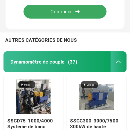
AUTRES CATÉGORIES DE NOUS
Dynamomètre de couple
(37)
À la maison
Produits
SSCD75-1000/4000
SSCG300-3000/7500
Système de banc
300kW de haute
À propos de nous