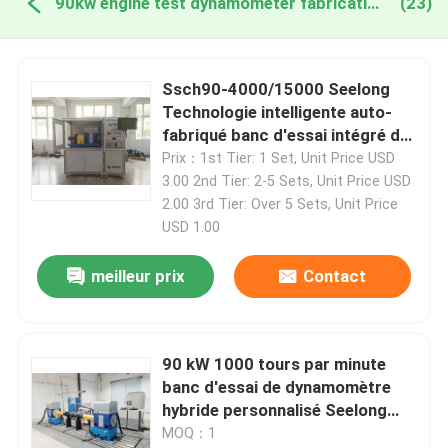
90kw engine test dynamometer fabrication en ligne
(23)
Ssch90-4000/15000 Seelong
Technologie intelligente auto-
fabriqué banc d'essai intégré de
la performance du moteur
Prix：1st Tier: 1 Set, Unit Price USD
3.00 2nd Tier: 2-5 Sets, Unit Price USD
2.00 3rd Tier: Over 5 Sets, Unit Price
USD 1.00
meilleur prix
Contact
90 kW 1000 tours par minute
banc d'essai de dynamomètre
hybride personnalisé Seelong
pour moteur
MOQ：1