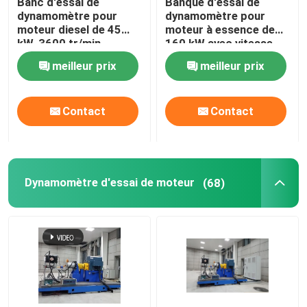
Banc d'essai de
Banque d'essai de
dynamomètre pour
dynamomètre pour
moteur diesel de 45
moteur à essence de
Banc d'essai de moteur
kW, 3600 tr/min,
160 kW avec vitesse
précision 0,05 % de
maximale de 9000
meilleur prix
meilleur prix
l'échelle
tr/min
capteur de pression de haute précision
Contact
Contact
Banc d'essai de boîte de vitesses
Module par acquisition de données portatif
Dynamomètre d'essai de moteur
(68)
reliez vite l'accouplement
Moteur électrique d'entraînement
Climatiseur de poussée