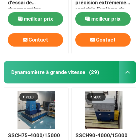
d'essai de
précision extrêmement
dynamomètre
rentable Système de
électrique de
banc d'essai
Visite de l'usine
meilleur prix
meilleur prix
performance du
dynamomètre
moteur 75 kW
électrique pour tester
les performances du
Contrôle qualité
Contact
Contact
moteur EV
Contactez-nous
Dynamomètre à grande vitesse
(29)
Nouvelles
Les affaires
Dynamomètre de couple
SSCH75-4000/15000
SSCH90-4000/15000
Dynamomètre à grande vitesse