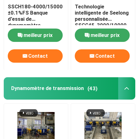
SSCH180-4000/15000
Technologie
±0.1%FS Banque
intelligente de Seelong
Machine de traitement de liquide réfrigérant
d'essai de
personnalisée
dynamomètre
SSCG45-3000/10000
électrique à moteur AC
45Kw Lit de test de
Eddy Current Dynamometer
meilleur prix
meilleur prix
asynchrone à nouvelle
performance du
énergie à haute
moteur
précision
Dynamomètre hydraulique
Contact
Contact
Dynamomètre de transmission
(43)