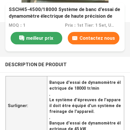
SSCH45-4500/18000 Système de banc d'essai de
dynamomètre électrique de haute précision de
18000 tr/min 45 kW pour tester les performances
MOQ：1
Prix：1st Tier: 1 Set, Unit Price USD 3.00 2nd Tier: 2-5 Sets, Unit Price USD 2.00 3rd Tier: Over 5 Sets, Unit Price USD 1.00
du moteur du véhicule électrique
meilleur prix
Contactez nous
DESCRIPTION DE PRODUIT
Banque d'essai de dynamomètre él
ectrique de 18000 tr/min
,
Le système d'épreuves de l'appare
Surligner:
il doit être équipé d'un système de
freinage de l'appareil.
,
Banque d'essai de dynamomètre él
ectrique de 45 kW