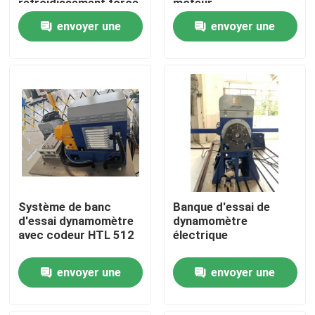
refroidissement forcé
moteur
envoyer une
envoyer une
Visite de l'usine
demande
demande
Contrôle qualité
Contactez-nous
Nouvelles
Système de banc
Banque d'essai de
Les affaires
d'essai dynamomètre
dynamomètre
avec codeur HTL 512
électrique
Dynamomètre de couple
envoyer une
envoyer une
demande
demande
Dynamomètre à grande vitesse