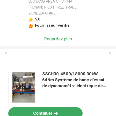
LUOYANG AREA OF CHINA
(HENAN) PILOT FREE TRADE
ZONE ,LA CHINE
5.0
Fournisseur vérifié
Regardez plus
SSCH30-4500/18000 30kW
64Nm Système de banc d'essai
de dynamomètre électrique de
haute précision de haute fiabilité
et rentable pour tester les
performances des moteurs EV
tels que le couple et la
Continuer
puissance