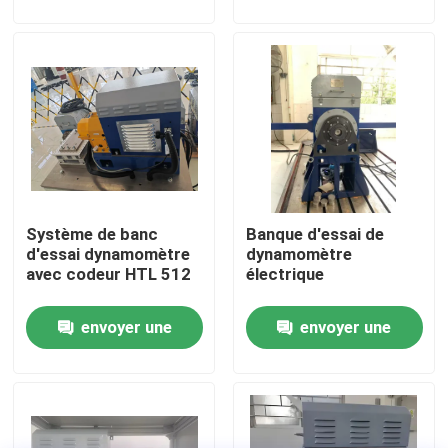
demande
demande
Visite de l'usine
Contrôle qualité
Contactez-nous
Système de banc
Banque d'essai de
Nouvelles
d'essai dynamomètre
dynamomètre
avec codeur HTL 512
électrique
Les affaires
envoyer une
envoyer une
demande
demande
Dynamomètre de couple
Dynamomètre à grande vitesse