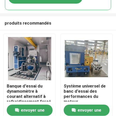
produits recommandés
À la maison
Banque d'essai du
Système universel de
dynamomètre à
banc d'essai des
courant alternatif à
performances du
Produits
refroidissement forcé
moteur
envoyer une
envoyer une
À propos de nous