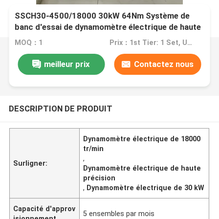
SSCH30-4500/18000 30kW 64Nm Système de
banc d'essai de dynamomètre électrique de haute
précision de haute fiabilité et rentable pour tester
MOQ：1
Prix：1st Tier: 1 Set, Unit Price USD 3.00 2nd Tier: 2-5 Sets, Unit Price USD 2.00 3rd Tier: Over 5 Sets, Unit Price USD 1.00
les performances des moteurs EV tels que le
couple et la puissance
meilleur prix
Contactez nous
DESCRIPTION DE PRODUIT
Dynamomètre électrique de 18000
tr/min
,
Surligner:
Dynamomètre électrique de haute
précision
,
Dynamomètre électrique de 30 kW
Capacité d'approv
5 ensembles par mois
isionnement