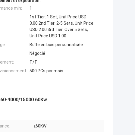
ement et expédition:
mande min:
1
1st Tier: 1 Set, Unit Price USD
3.00 2nd Tier: 2-5 Sets, Unit Price
USD 2.00 3rd Tier: Over 5 Sets,
Unit Price USD 1.00
ge:
Boîte en bois personnalisée
Négocié
iement:
T/T
ovisionnement:
500 PCs par mois
CH60-4000/15000 60Kw
ance:
≥60KW