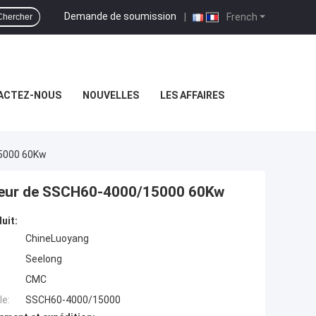
Demande de soumission
|
French
Chercher
ACTEZ-NOUS
NOUVELLES
LES AFFAIRES
15000 60Kw
oteur de SSCH60-4000/15000 60Kw
uit:
ChineLuoyang
Seelong
CMC
e:
SSCH60-4000/15000