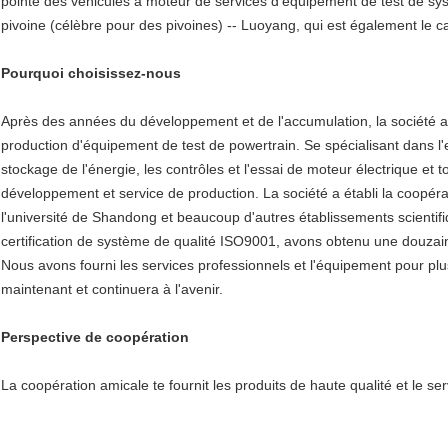
pointe des véhicules à moteur de services d'équipement de test de sys
pivoine (célèbre pour des pivoines) -- Luoyang, qui est également le ca
Pourquoi choisissez-nous
Après des années du développement et de l'accumulation, la société 
production d'équipement de test de powertrain. Se spécialisant dans l'e
stockage de l'énergie, les contrôles et l'essai de moteur électrique et
développement et service de production. La société a établi la coopérat
l'université de Shandong et beaucoup d'autres établissements scienti
certification de système de qualité ISO9001, avons obtenu une douzaine
Nous avons fourni les services professionnels et l'équipement pour plus d
maintenant et continuera à l'avenir.
Perspective de coopération
La coopération amicale te fournit les produits de haute qualité et le s