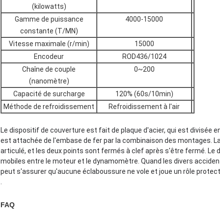
(kilowatts)
Gamme de puissance
4000-15000
constante (T/MN)
Vitesse maximale (r/min)
15000
Encodeur
ROD436/1024
Chaîne de couple
0~200
(nanomètre)
Capacité de surcharge
120% (60s/10min)
Méthode de refroidissement
Refroidissement à l'air
Le dispositif de couverture est fait de plaque d'acier, qui est divisée 
est attachée de l'embase de fer par la combinaison des montages. La 
articulé, et les deux points sont fermés à clef après s'être fermé.
Le 
mobiles entre le moteur et le dynamomètre. Quand les divers accident
peut s'assurer qu'aucune éclaboussure ne vole et joue un rôle protect
.
FAQ