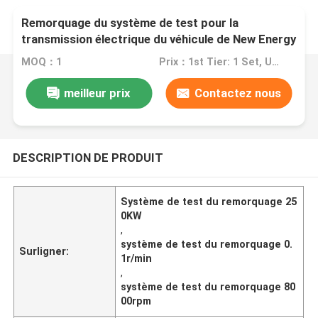
Remorquage du système de test pour la
transmission électrique du véhicule de New Energy
MOQ：1
Prix：1st Tier: 1 Set, Unit Price USD 3.00 2nd Tier: 2-5 Sets, Unit Price USD 2.00 3rd Tier: Over 5 Sets, Unit Price USD 1.00
meilleur prix
Contactez nous
DESCRIPTION DE PRODUIT
Système de test du remorquage 25
0KW
,
système de test du remorquage 0.
Surligner:
1r/min
,
système de test du remorquage 80
00rpm