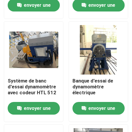
envoyer une
envoyer une
Visite de l'usine
demande
demande
Contrôle qualité
Contactez-nous
Nouvelles
Système de banc
Banque d'essai de
d'essai dynamomètre
dynamomètre
Les affaires
avec codeur HTL 512
électrique
envoyer une
envoyer une
Dynamomètre de couple
demande
demande
Dynamomètre à grande vitesse