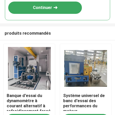
Continuer
produits recommandés
À la maison
Banque d'essai du
Système universel de
Produits
dynamomètre à
banc d'essai des
courant alternatif à
performances du
refroidissement forcé
moteur
À propos de nous