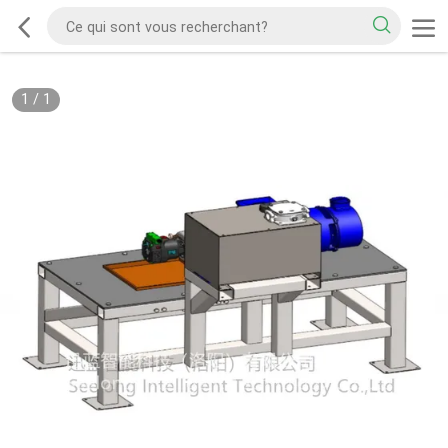
1
/
1