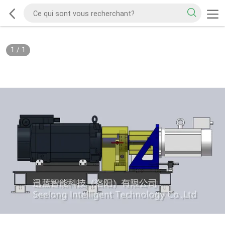
1
/
1