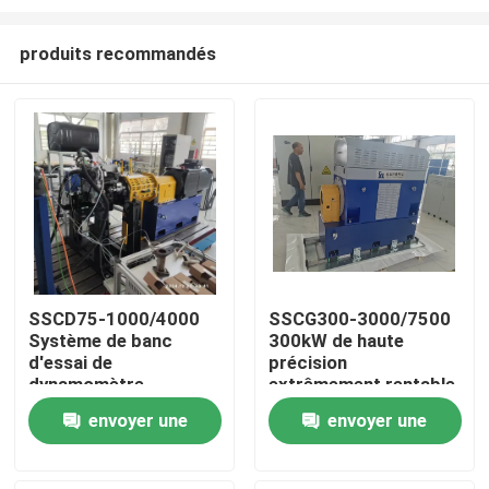
produits recommandés
SSCD75-1000/4000
SSCG300-3000/7500
Système de banc
300kW de haute
À la maison
d'essai de
précision
dynamomètre
extrêmement rentable
électrique de
Système de banc
Produits
envoyer une
envoyer une
performance du
d'essai dynamomètre
moteur 75 kW
électrique pour tester
demande
demande
les performances du
À propos de nous