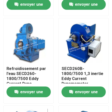
Bench
Bench
envoyer une
envoyer une
Visite de l'usine
demande
demande
Contrôle qualité
Contactez-nous
Nouvelles
Refroidissement par
SECD260B-
l'eau SECD260-
1800/7500 1,3 inertie
Les affaires
1800/7500 Eddy
Eddy Current
Current Dyno
Dynamometer
envoyer une
envoyer une
Dynamomètre de couple
demande
demande
Dynamomètre à grande vitesse