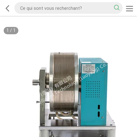
1
/
1