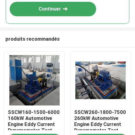
Continuer
produits recommandés
À la maison
SSCW160-1500-6000
SSCW260-1800-7500
Produits
160kW Automotive
260kW Automotive
Engine Eddy Current
Engine Eddy Current
Dynamometer Test
Dynamometer Test
À propos de nous