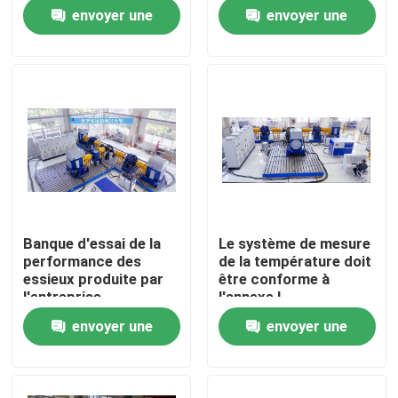
envoyer une
envoyer une
Visite de l'usine
demande
demande
Contrôle qualité
Contactez-nous
Nouvelles
Banque d'essai de la
Le système de mesure
performance des
de la température doit
Les affaires
essieux produite par
être conforme à
l'entreprise
l'annexe I.
envoyer une
envoyer une
Dynamomètre de couple
demande
demande
Dynamomètre à grande vitesse