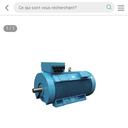
1
/
1