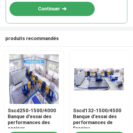
Continuer
produits recommandés
À la maison
Sscd250-1500/4000
Sscd132-1500/4500
Produits
Banque d'essai des
Banque d'essai des
performances des
performances de
essieux
l'essieu
À propos de nous