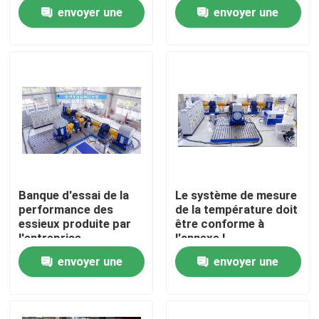
envoyer une
envoyer une
Visite de l'usine
demande
demande
Contrôle qualité
Contactez-nous
Nouvelles
Banque d'essai de la
Le système de mesure
performance des
de la température doit
Les affaires
essieux produite par
être conforme à
l'entreprise
l'annexe I.
envoyer une
envoyer une
Dynamomètre de couple
demande
demande
Dynamomètre à grande vitesse