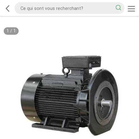
1
/
1