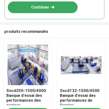
Continuer
produits recommandés
À la maison
Sscd250-1500/4000
Sscd132-1500/4500
Produits
Banque d'essai des
Banque d'essai des
performances des
performances de
essieux
l'essieu
À propos de nous