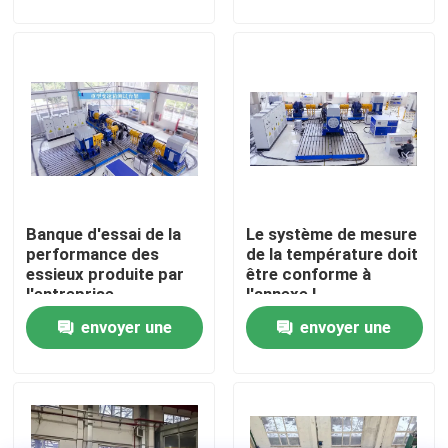
demande
demande
Visite de l'usine
Contrôle qualité
Contactez-nous
Banque d'essai de la
Le système de mesure
Nouvelles
performance des
de la température doit
essieux produite par
être conforme à
l'entreprise
l'annexe I.
Les affaires
envoyer une
envoyer une
demande
demande
Dynamomètre de couple
Dynamomètre à grande vitesse