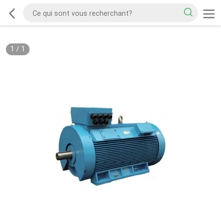
1
/
1