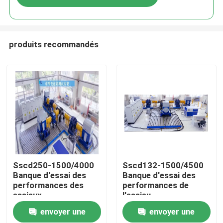
produits recommandés
À la maison
Sscd250-1500/4000
Sscd132-1500/4500
Banque d'essai des
Banque d'essai des
performances des
performances de
Produits
essieux
l'essieu
envoyer une
envoyer une
À propos de nous