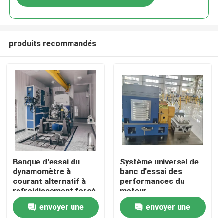
produits recommandés
À la maison
Banque d'essai du
Système universel de
dynamomètre à
banc d'essai des
courant alternatif à
performances du
Produits
refroidissement forcé
moteur
envoyer une
envoyer une
À propos de nous