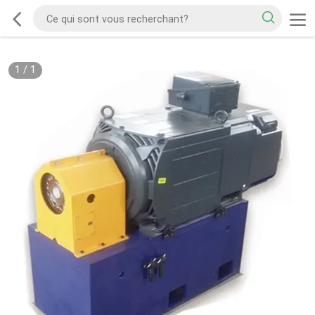
1
/
1