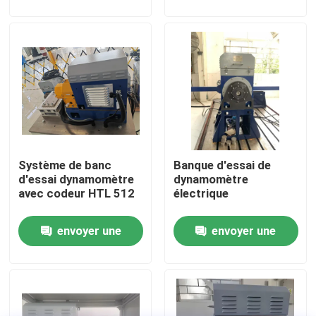
demande
demande
Visite de l'usine
Contrôle qualité
Contactez-nous
Système de banc
Banque d'essai de
Nouvelles
d'essai dynamomètre
dynamomètre
avec codeur HTL 512
électrique
Les affaires
envoyer une
envoyer une
demande
demande
Dynamomètre de couple
Dynamomètre à grande vitesse