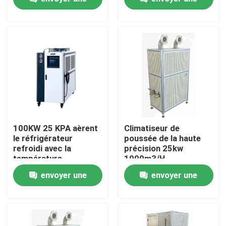
refroidissement
demande
demande
Visite de l'usine
Contrôle qualité
Contactez-nous
Nouvelles
100KW 25 KPA aèrent
Climatiseur de
le réfrigérateur
poussée de la haute
refroidi avec la
précision 25kw
Les affaires
température
1000m3/H
définissable
envoyer une
envoyer une
Dynamomètre de couple
demande
demande
Dynamomètre à grande vitesse