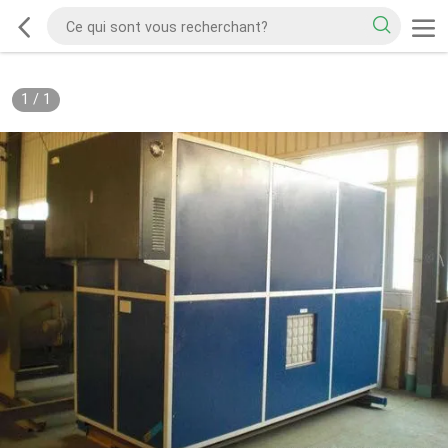
1
/
1