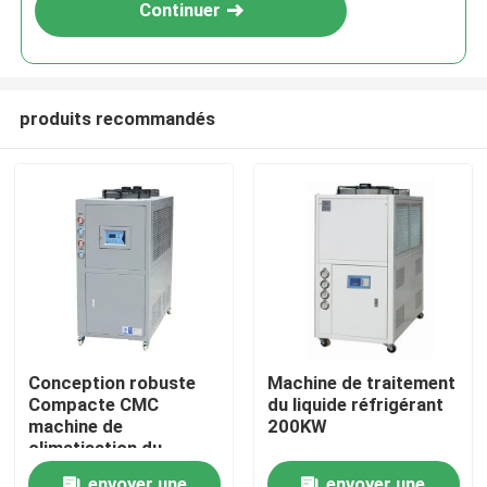
Continuer
produits recommandés
À la maison
Conception robuste
Machine de traitement
Compacte CMC
du liquide réfrigérant
Produits
machine de
200KW
climatisation du
liquide de
À propos de nous
envoyer une
envoyer une