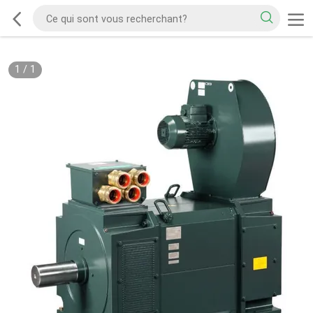
1
/
1