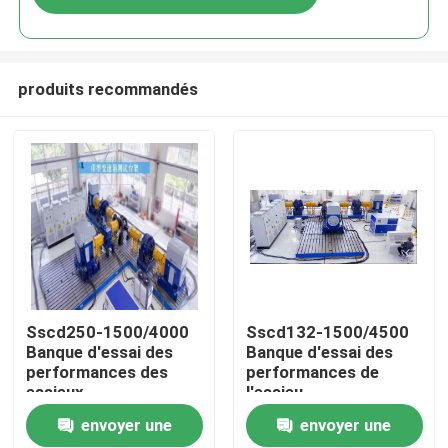
produits recommandés
À la maison
Sscd250-1500/4000
Sscd132-1500/4500
Banque d'essai des
Banque d'essai des
performances des
performances de
Produits
essieux
l'essieu
envoyer une
envoyer une
À propos de nous