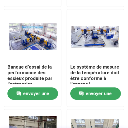
demande
demande
Visite de l'usine
Contrôle qualité
Contactez-nous
Banque d'essai de la
Le système de mesure
Nouvelles
performance des
de la température doit
essieux produite par
être conforme à
l'entreprise
l'annexe I.
Les affaires
envoyer une
envoyer une
demande
demande
Dynamomètre de couple
Dynamomètre à grande vitesse