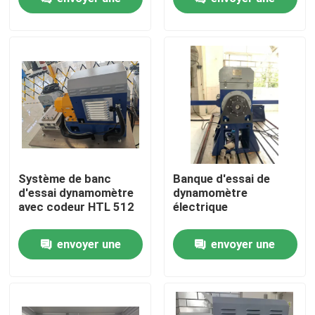
demande
demande
Visite de l'usine
Contrôle qualité
Contactez-nous
Nouvelles
Système de banc
Banque d'essai de
d'essai dynamomètre
dynamomètre
avec codeur HTL 512
électrique
Les affaires
envoyer une
envoyer une
Dynamomètre de couple
demande
demande
Dynamomètre à grande vitesse