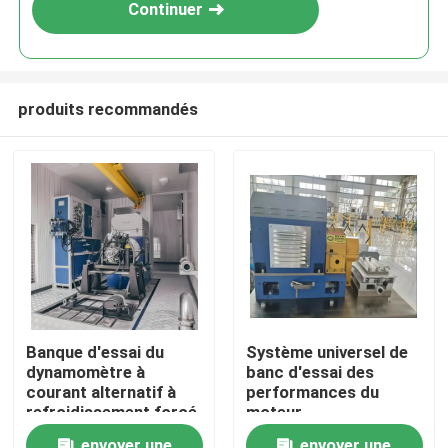
Continuer
produits recommandés
À la maison
Banque d'essai du
Système universel de
dynamomètre à
banc d'essai des
Produits
courant alternatif à
performances du
refroidissement forcé
moteur
À propos de nous
envoyer une
envoyer une