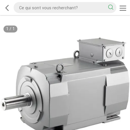
1
/
1