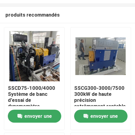
produits recommandés
SSCD75-1000/4000
SSCG300-3000/7500
Système de banc
300kW de haute
À la maison
d'essai de
précision
dynamomètre
extrêmement rentable
électrique de
Système de banc
Produits
envoyer une
envoyer une
performance du
d'essai dynamomètre
moteur 75 kW
électrique pour tester
demande
demande
les performances du
À propos de nous