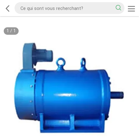
1
/
1