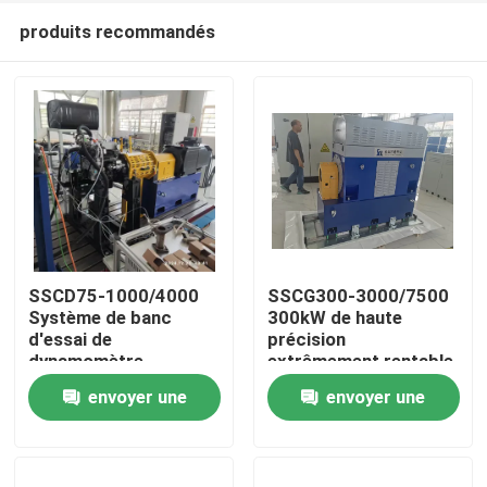
produits recommandés
SSCD75-1000/4000
SSCG300-3000/7500
Système de banc
300kW de haute
d'essai de
précision
À la maison
dynamomètre
extrêmement rentable
électrique de
Système de banc
envoyer une
envoyer une
performance du
d'essai dynamomètre
Produits
moteur 75 kW
électrique pour tester
demande
demande
les performances du
moteur EV
À propos de nous