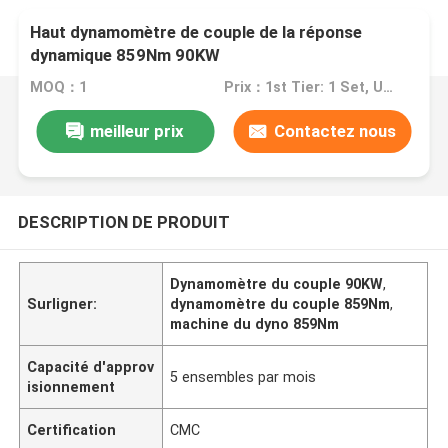
Haut dynamomètre de couple de la réponse
dynamique 859Nm 90KW
MOQ：1
Prix：1st Tier: 1 Set, Unit Price USD 3.00 2nd Tier: 2-5 Sets, Unit Price USD 2.00 3rd Tier: Over 5 Sets, Unit Price USD 1.00
meilleur prix
Contactez nous
DESCRIPTION DE PRODUIT
Dynamomètre du couple 90KW
,
Surligner:
dynamomètre du couple 859Nm
,
machine du dyno 859Nm
Capacité d'approv
5 ensembles par mois
isionnement
Certification
CMC