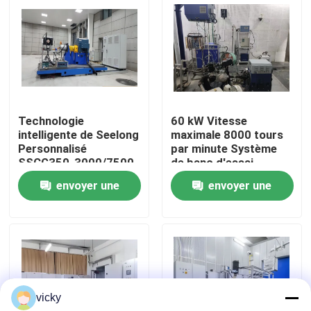
Visite de l'usine
Contrôle qualité
Technologie
60 kW Vitesse
Contactez-nous
intelligente de Seelong
maximale 8000 tours
Personnalisé
par minute Système
SSCG350-3000/7500
de banc d'essai
Nouvelles
Banque de test de
dynamomètre
envoyer une
envoyer une
performance
électrique
dynométrique du
demande
demande
Les affaires
moteur de 350 kW
Dynamomètre de couple
vicky
Dynamomètre à grande vitesse