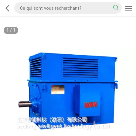
1
/
1