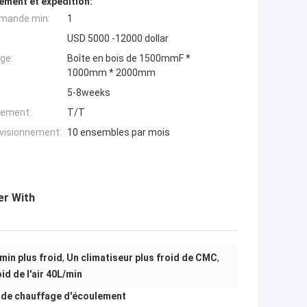
ement et expédition:
mande min:
1
USD 5000 -12000 dollar
ge:
Boîte en bois de 1500mmF *
1000mm * 2000mm
5-8weeks
iement:
T/T
ovisionnement:
10 ensembles par mois
er With
min plus froid
,
Un climatiseur plus froid de CMC
,
id de l'air 40L/min
t de chauffage d'écoulement