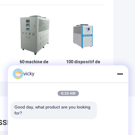
60 machine de
100 dispositif de
traitement de
climatisation
vicky
liquide
effrayant pareau
réfrigérant du
à C.A. 220V de
c
kiBasatt 400Nm
kiBasatt
4000rpm
6:19 AM
Good day, what product are you looking 
for?
SSEZ UN MESSAGE