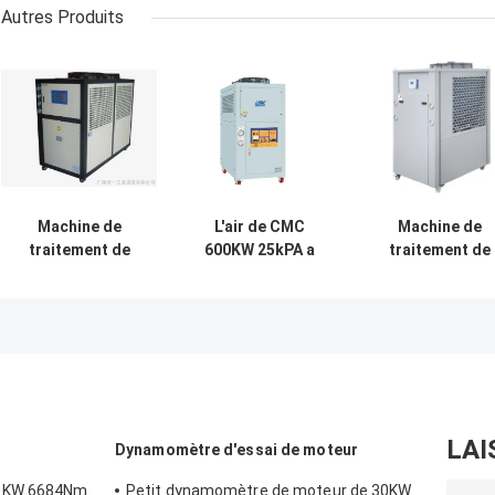
Autres Produits
Machine de
L'air de CMC
Machine de
traitement de
600KW 25kPA a
traitement de
liquide
refroidi le circuit
liquide
réfrigérant de
de
réfrigérant de
CMC 400KW avec
refroidissement
300KW ±1℃ ave
des boucles
effrayant
la mesure
d'avertissement
d'écoulement
LAI
Dynamomètre d'essai de moteur
60KW 6684Nm
Petit dynamomètre de moteur de 30KW