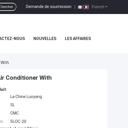
Demande de soumission
|
French
Chercher
ACTEZ-NOUS
NOUVELLES
LES AFFAIRES
 With
ir Conditioner With
uit:
La Chine Luoyang
SL
CMC
e:
SLOC-20