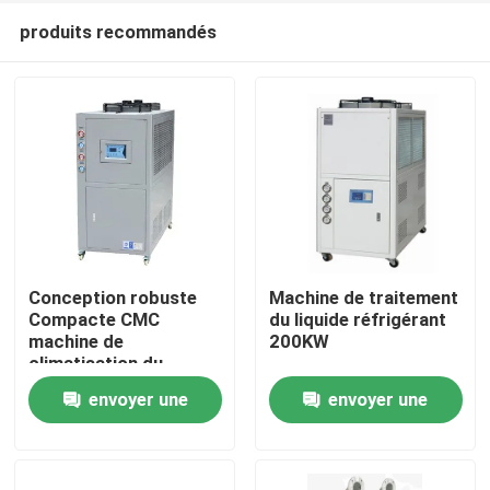
produits recommandés
Conception robuste
Machine de traitement
Compacte CMC
du liquide réfrigérant
machine de
200KW
À la maison
climatisation du
liquide de
envoyer une
envoyer une
refroidissement
Produits
demande
demande
À propos de nous