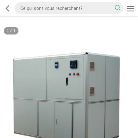
1
/
1