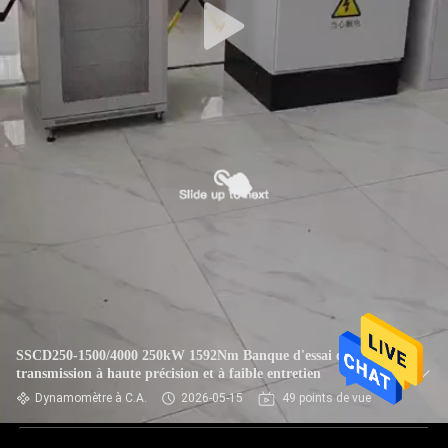
SSCD250-1500/4000 250kW 1592Nm Banque d'essai de
transmission à haute précision et à faible entretien
Dynamomètre à C.A.
2026-05-15
49 points de vue