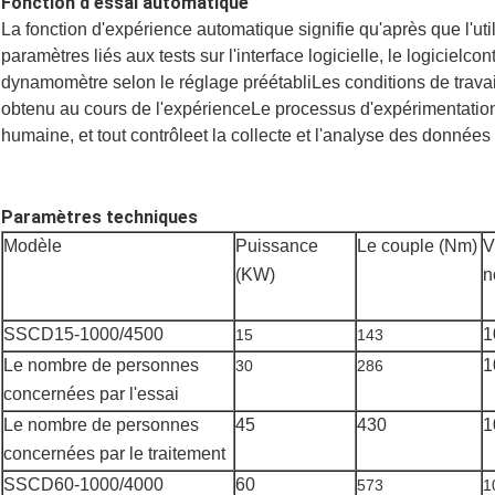
Fonction d'essai automatique
La fonction d'expérience automatique signifie qu'après que l'util
paramètres liés aux tests sur l'interface logicielle, le logiciel
cont
dynamomètre selon le réglage préétabli
Les conditions de travai
obtenu au cours de l'expérience
Le processus d'expérimentatio
humaine, et tout contrôle
et la collecte et l'analyse des données
Paramètres techniques
Modèle
Puissance
Le couple (Nm)
V
(KW)
n
SSC
D15
-
1
000/
45
00
1
15
143
Le nombre de personnes
1
30
286
concernées par l'essai
Le nombre de personnes
45
430
1
concernées par le traitement
SSC
D
60-
1
000/
4
000
60
573
1