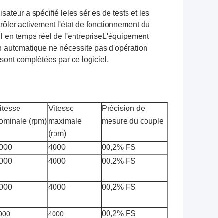
isateur a spécifié le
les séries de tests et les
rôler activement l'état de fonctionnement du
l en temps réel de l'entreprise
L'équipement
n automatique ne nécessite pas d'opération
 sont complétées par ce logiciel.
itesse
Vitesse
Précision de
ominale (rpm)
maximale
mesure du couple
(rpm)
000
4
000
00,2% FS
000
4000
00,2% FS
000
4000
00,2% FS
00,2% FS
000
4000