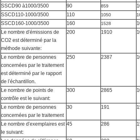
SSC
D
90 à
1
000/
35
00
90
1
859
SSC
D
110-
1
000/
35
00
110
1050
1
SSC
D
160-
1
000/
35
00
160
1
1528
Le nombre d'émissions de
200
1910
1
CO2 est déterminé par la
méthode suivante:
Le nombre de personnes
250
2387
1
concernées par le traitement
est déterminé par le rapport
de l'échantillon.
Le nombre de points de
300
2865
1
contrôle est le suivant:
Le nombre de personnes
30
191
1
concernées par le traitement
Le nombre d'exemplaires est
45
286
1
le suivant: