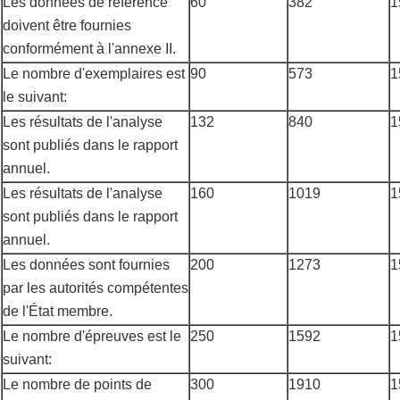
Les données de référence
60
382
1
doivent être fournies
conformément à l'annexe II.
Le nombre d'exemplaires est
90
573
1
le suivant:
Les résultats de l'analyse
132
840
1
sont publiés dans le rapport
annuel.
Les résultats de l'analyse
160
1019
1
sont publiés dans le rapport
annuel.
Les données sont fournies
200
1273
1
par les autorités compétentes
de l'État membre.
Le nombre d'épreuves est le
250
1592
1
suivant:
Le nombre de points de
300
1910
1