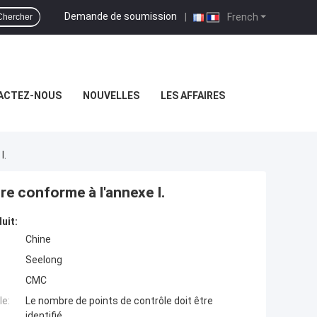
Demande de soumission
|
French
Chercher
ACTEZ-NOUS
NOUVELLES
LES AFFAIRES
I.
re conforme à l'annexe I.
uit:
Chine
Seelong
CMC
e:
Le nombre de points de contrôle doit être
identifié.