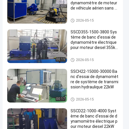
dynamomètre de moteur
de véhicule aérien sans pi
lote de petite et moyenne
taille de haute précision d
Dynamomètre d'essai de mot
00:32
2026-05-15
e 30 kW
eur
SSCD355-1500-3800 Sys
tème de banc d'essai de
dynamomètre électrique
pour moteur diesel 355k
W
Dynamomètre d'essai de mot
00:19
2026-05-15
eur
SSCH22-15000-30000 Ba
nc d'essai de dynamomèt
re de système de transmi
ssion hydraulique 22kW
Dynamomètre d'essai de mot
00:17
2026-05-15
eur
SSCD22-1000-4000 Syst
ème de banc d'essai de d
ynamomètre électrique p
our moteur diesel 22kW