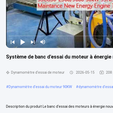
Système de banc d'essai du moteur à énergie 
Dynamomètre d'essai de moteur
2026-05-15
208 
#
Dynamomètre d'essai du moteur 90KW
#
dynamomètre d'essai
Description du produit Le banc d'essai des moteurs à énergie nouv
durée de vie, d'émission et de recherche et développement définis 