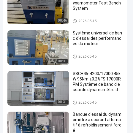
ynamometer Test Bench
System
Dynamomètre à C.A.
00:46
2026-05-15
Système universel de ban
c d'essai des performanc
es du moteur
Dynamomètre d'essai de mot
2026-05-15
eur
00:31
SSCH45-4200/17000 45k
W 95Nm ±0.2%FS 17000R
PM Système de banc d'e
ssai de dynamomètre de
performance du moteur d
u véhicule de haute préci
Dynamomètre d'essai de mot
00:31
2026-05-15
sion
eur
Banque d'essai du dynam
omètre à courant alterna
tif à refroidissement forc
é