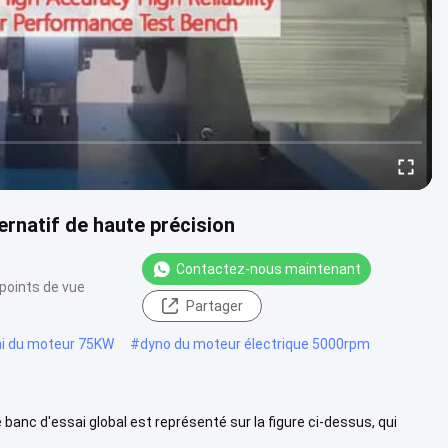
rnatif de haute précision
Contactez-nous maintenant
points de vue
Partager
i du moteur 75KW
#
dyno du moteur électrique 5000rpm
anc d'essai global est représenté sur la figure ci-dessus, qui
 de montage...
Voir plus